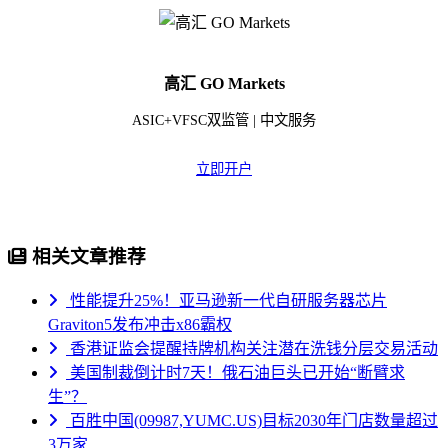
高汇 GO Markets
ASIC+VFSC双监管 | 中文服务
立即开户
相关文章推荐
性能提升25%！亚马逊新一代自研服务器芯片
Graviton5发布冲击x86霸权
香港证监会提醒持牌机构关注潜在洗钱分层交易活动
美国制裁倒计时7天！俄石油巨头已开始“断臂求
生”？
百胜中国(09987,YUMC.US)目标2030年门店数量超过
3万家