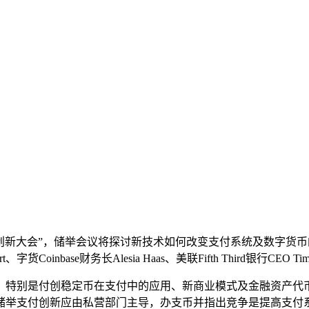
支付创新大会”，储举会议将探讨新技术如何改变支付系统及数字货
bert、字货Coinbase财务长Alesia Haas、美联Fifth Third银行C
，特别是付创稳定币在支付中的应用、新商业模式及金融资产代
储举支付创新应由私营部门主导，办支币并指出竞争是提高支付