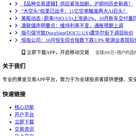
【品种交易逻辑】供应紧张加剧，沪铜创历史新高！
“大空头”伯里已出手：11亿空单瞄准两大AI巨头！
美股动态 | 蔚来(NIO.US)上涨逾2%，10月新车交付量同
澳联储声明要点：维持利率不变，通胀预期上调
指引保守致DocuSign(DOCU.US)遭华尔街下调目标价
恒指公司：10月恒生综合指数下跌3.9% 能源业表现较佳
立即下载APP，开启移动交易
全球200万+用户的选
关于我们
专业的黄金交易APP平台，致力于为全球投资者提供便捷、安
快速链接
核心功能
开户平台
立即下载
交易资讯